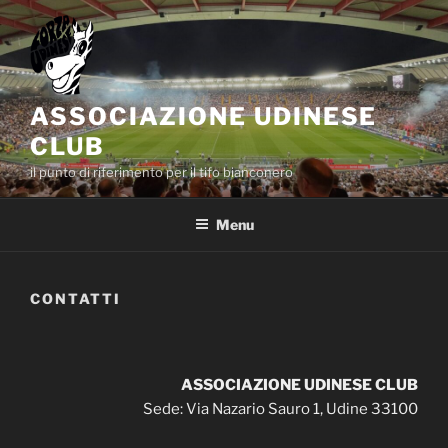
Salta
al
contenuto
ASSOCIAZIONE UDINESE
CLUB
il punto di riferimento per il tifo bianconero
Menu
CONTATTI
ASSOCIAZIONE UDINESE CLUB
Sede: Via Nazario Sauro 1, Udine 33100